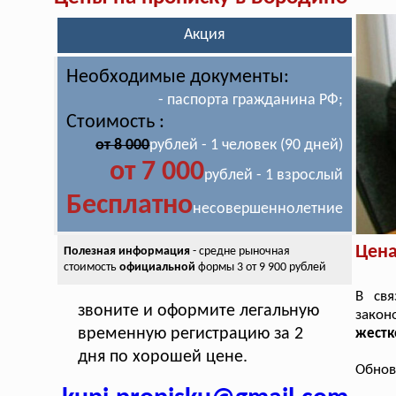
Акция
Необходимые документы:
- паспорта гражданина РФ;
Стоимость :
от 8 000
рублей - 1 человек (90 дней)
от 7 000
рублей - 1 взрослый
Бесплатно
несовершеннолетние
Цена
Полезная информация
- средне рыночная
стоимость
официальной
формы 3 от 9 900 рублей
В св
звоните и оформите легальную
закон
временную регистрацию за 2
жестк
дня по хорошей цене.
Обнов