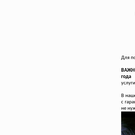
Для п
ВАЖНО
года 
услуг
В наш
с гар
не ну