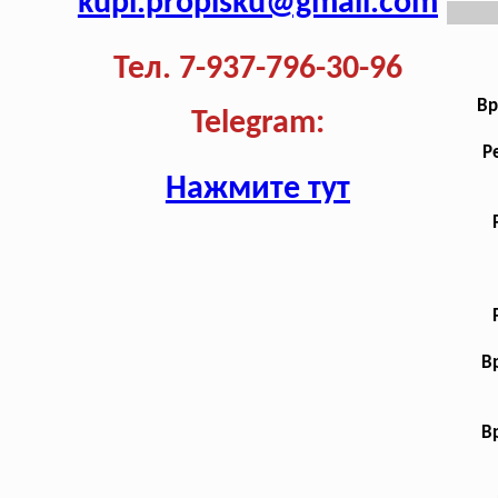
kupi.propisku@gmail.com
Тел. 7-937-796-30-96
Вр
Telegram:
Р
Нажмите тут
В
В