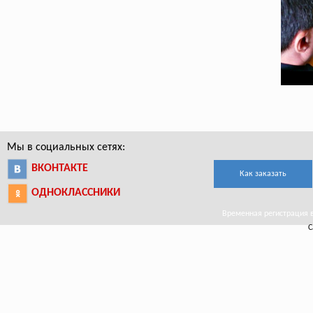
Мы в социальных сетях:
ВКОНТАКТЕ
Как заказать
ОДНОКЛАССНИКИ
Временная регистрация в
С