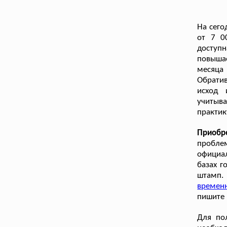
На сего
от 7 0
доступ
повышае
месяца
Обратив
исход 
учитыв
практик
Приобр
пробле
официал
базах г
штамп.
времен
пишите 
Для по