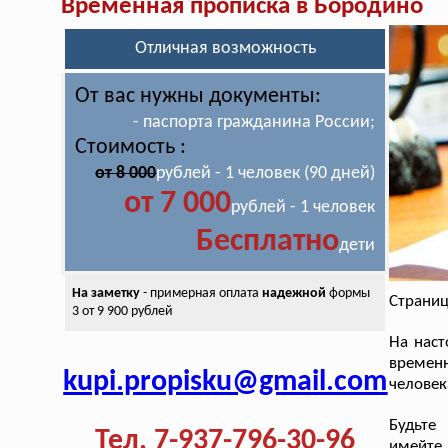
Временная прописка в Бородино
Отличная возможность
От вас нужны документы:
- паспорта гражданина России;
Стоимость :
от 8 000
рублей - 1 человек (90 дней)
от 7 000
рублей - 1 человек
Бесплатно
дети
На заметку
- примерная оплата
надежной
формы
Страниц
3 от 9 900 рублей
На наст
временн
kupi.propisku@gmail.com
человек
Будьте
Тел. 7-937-796-30-96
имейте