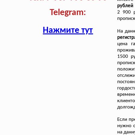
рублей 
Telegram:
2 900 
прописк
Нажмите тут
На дан
регист
цена г
прожива
1500 р
пропис
положит
отслеж
постоян
гордос
времен
клиент
долгож
Если пр
нужно о
на данн