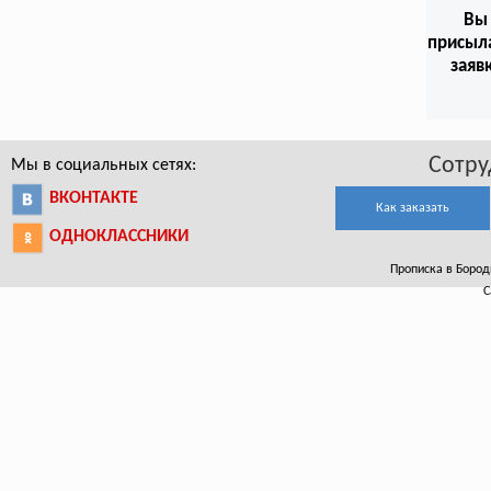
Вы
присыл
заяв
Сотру
Мы в социальных сетях:
ВКОНТАКТЕ
Как заказать
ОДНОКЛАССНИКИ
Прописка в Бороди
С