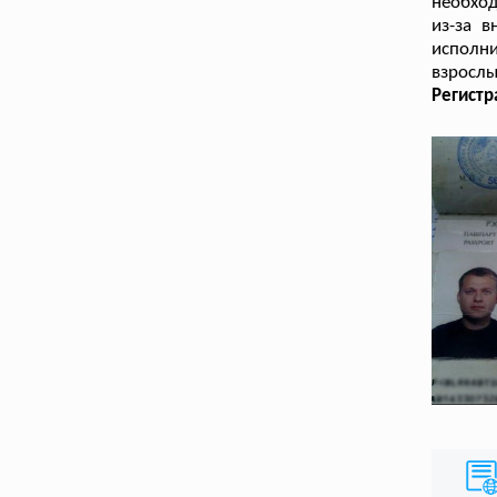
необход
из-за в
исполн
взрослы
Регистр